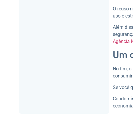
O reuso n
uso e est
Além diss
segurança
Agência 
Um c
No fim, o
consumir 
Se você q
Condomín
economia