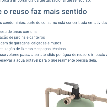
reforça a importância da gestão racional desse recurso.
 o reuso faz mais sentido
 condomínios, parte do consumo está concentrada em atividade
peza de áreas comuns
gação de jardins e canteiros
agem de garagens, calçadas e muros
ienização de lixeiras e espaços técnicos
se volume passa a ser atendido por água de reuso, o impacto a
reservar a água potável para o que realmente precisa dela.