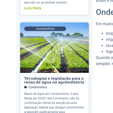
Brasil e 
que não vai se resolver sozinho.
Leia Mais
Onde
Em muitos
Condomínios
lim
irri
lav
hig
Quando es
simples: 
Tecnologias e legislação para o
reúso de água na agroindústria
Condomínios
Reuso de Água em Condomínios: O que
Muda em 2026? Até o momento, não há
confirmação oficial da sanção de uma
legislação federal que obrigue condomínios
a exporem publicamente seus