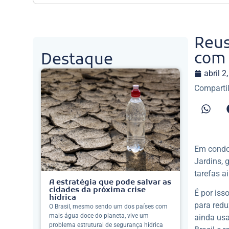
Reus
com 
Destaque
abril 2
Compartil
Em condom
Jardins,
tarefas a
A estratégia que pode salvar as
cidades da próxima crise
É por iss
hídrica
para redu
O Brasil, mesmo sendo um dos países com
mais água doce do planeta, vive um
ainda usa
problema estrutural de segurança hídrica