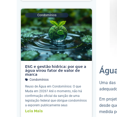
Condomínios
ESG e gestão hídrica: por que a
Água
água virou fator de valor de
marca
Condomínios
Uma das 
Reuso de Água em Condomínios: O que
adequados
Muda em 2026? Até o momento, não há
confirmação oficial da sanção de uma
Em projet
legislação federal que obrigue condomínios
desde que
a exporem publicamente seus
Leia Mais
medida po